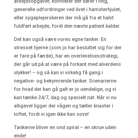
arbejdsopgaver, konflikter der kører i ring,
generelle udfordringer ved livet i hamsterhjulet,
eller sygeplejerskeren der må gå fra et halvt
fuldført arbejde, fordi den næste patient kalder.
Det kan også være vores egne tanker. En
stresset hjerne (som jo har besluttet sig for der
er fare på færde), har en overlevelsesstrategi,
der går ud på at være på forkant med alverdens
ulykker! – og så kan vi virkelig få gang i
negative- og bekymrende tanker. Scenarierne
for hvad der kan gå galt er jo uendelige, og vi
kan tænke 24/7, dag og specielt nat. Når vi nu
alligevel ligger der vågen og tæller knaster i
loftet, fordi vi igen ikke kan sove!
Tankerne bliver en ond spiral – en skrue uden
ende!