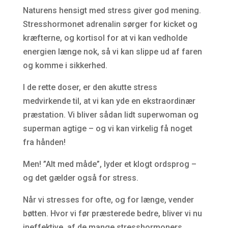
Naturens hensigt med stress giver god mening.
Stresshormonet adrenalin sørger for kicket og
kræfterne, og kortisol for at vi kan vedholde
energien længe nok, så vi kan slippe ud af faren
og komme i sikkerhed.
I de rette doser, er den akutte stress
medvirkende til, at vi kan yde en ekstraordinær
præstation. Vi bliver sådan lidt superwoman og
superman agtige – og vi kan virkelig få noget
fra hånden!
Men! ”Alt med måde”, lyder et klogt ordsprog –
og det gælder også for stress.
Når vi stresses for ofte, og for længe, vender
bøtten. Hvor vi før præsterede bedre, bliver vi nu
ineffektive, af de mange stresshormoners