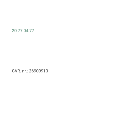
20 77 04 77
CVR. nr.: 26909910
Privatlivspolitik