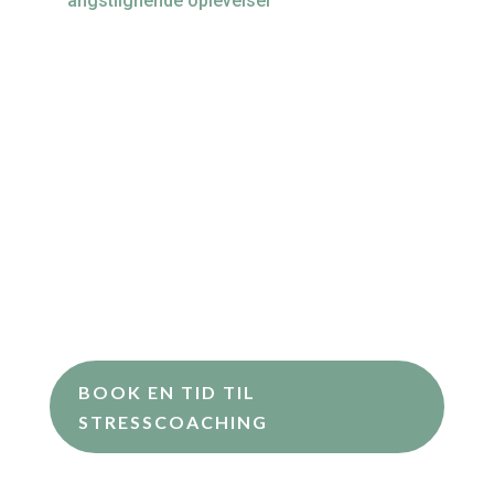
angstlignende oplevelser
Nedtrykthed / depressiv
Øget forbrug af stimulanser (alkohol,
cigaretter, kaffe, osv.)
Manglende erkendelse af at være stresset
Blødningsforstyrrelser (kvinder)
+ alle de grønne og gule stress signaler
De ovennævnte stress signaler er blot nogle få
udvalgte. Stress signalerne er mange, og lige så
individuelle, som vi mennesker er.
BOOK EN TID TIL
STRESSCOACHING