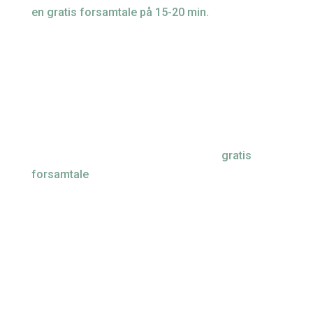
en gratis forsamtale på 15-20 min.
, hvor du vil få
afklaring om din situation. Hvis det viser sig at
du er stresset, så vil du med stresscoaching få
hjælp til, inden for relativ kort tid, at blive er rask
og komme på fode igen.
Er du pårørende, så fortæl den stressede hvad
du oplever, og at du er bekymret for dem.
Informer dem om muligheden for en
gratis
forsamtale
, så også de kan blive afklaret.
Du er som bekymret pårørende, ven, leder eller
kollega, også velkommen til at kontakte mig for
råd og vejledning.