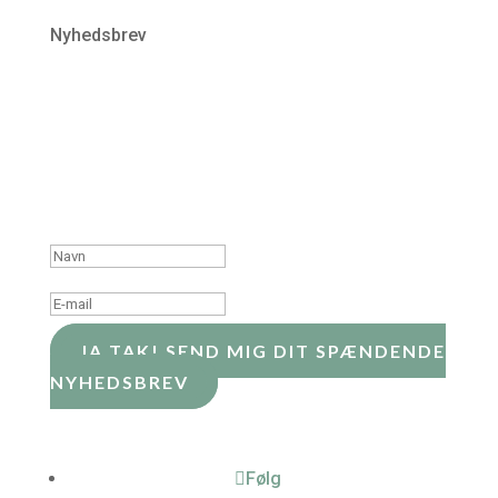
Nyhedsbrev
Få mit spændende nyhedsbrev med værdifuld
viden, og små inspirerende videoer, direkte i din
indbakke! Gå heller ikke glip af invitationer og
earlybird fordele.
Tak for din tilmelding
JA TAK! SEND MIG DIT SPÆNDENDE
NYHEDSBREV
Følg