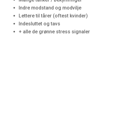
Indre modstand og modvilje
Lettere til tårer (oftest kvinder)
Indesluttet og tavs
+ alle de grønne stress signaler
Røde stress signaler
Disse stress signaler indikerer at du har
vedvarende stress, også kaldet langvarig- eller
kronisk stress. Du er i alvorlig mistrivsel, og har
overhørt stress signalerne alt for længe.
Kroppen råber STOP! Den kan snart ikke mere,
og hvis du ikke stopper op og gør noget, så gør
kroppen det! Det kan opleves som at få en kæp i
hjulet ved høj fart – en brat, men nødvendig
opbremsning!