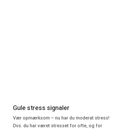
situation. Det er dog vigtigt at vi afstresses igen,
og atter komme i ro.
Midlertidig hjertebanken
Hurtigt overfladisk åndedræt
Tics
Anspændte muskler / rysten
Knugen i mave og bryst
Kolde fødder og hænder
Sveder / koldsveder
Tørhed i munden
Diarré / tissetrang
“Sommerfugle i maven”
Gule stress signaler
Vær opmærksom – nu har du moderat stress!
Dvs. du har været stresset for ofte, og for