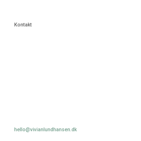
Kontakt
Kårupvej 5
4540 Fårevele
hello@vivianlundhansen.dk