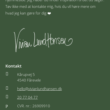
Tøv ikke med at kontakte mig, hvis du vil høre mere om
hvad jeg kan gøre for dig ❤️
Kontakt

Kårupvej 5
4540 Fårevele

hello@vivianlundhansen.dk

20 77 04 77
p
CVR. nr.: 26909910