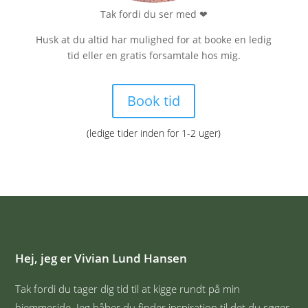
Tak fordi du ser med
❤
Husk at du altid har mulighed for at booke en ledig
tid eller en gratis forsamtale hos mig.
Book tid
(ledige tider inden for 1-2 uger)
Hej, jeg er Vivian Lund Hansen
Tak fordi du tager dig tid til at kigge rundt på min
hjemmeside. Jeg håber du finder inspiration til det du søger.