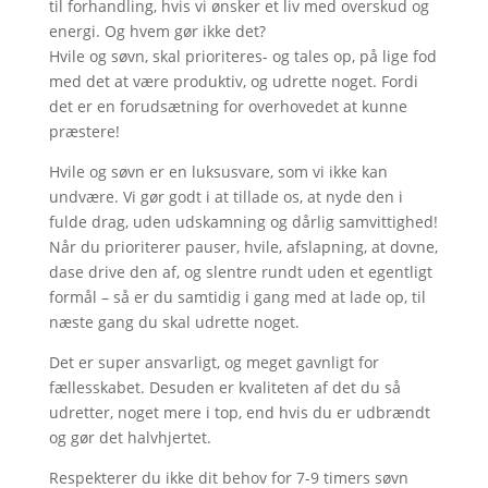
til forhandling, hvis vi ønsker et liv med overskud og
energi. Og hvem gør ikke det?
Hvile og søvn, skal prioriteres- og tales op, på lige fod
med det at være produktiv, og udrette noget. Fordi
det er en forudsætning for overhovedet at kunne
præstere!
Hvile og søvn er en luksusvare, som vi ikke kan
undvære. Vi gør godt i at tillade os, at nyde den i
fulde drag, uden udskamning og dårlig samvittighed!
Når du prioriterer pauser, hvile, afslapning, at dovne,
dase drive den af, og slentre rundt uden et egentligt
formål – så er du samtidig i gang med at lade op, til
næste gang du skal udrette noget.
Det er super ansvarligt, og meget gavnligt for
fællesskabet. Desuden er kvaliteten af det du så
udretter, noget mere i top, end hvis du er udbrændt
og gør det halvhjertet.
Respekterer du ikke dit behov for 7-9 timers søvn