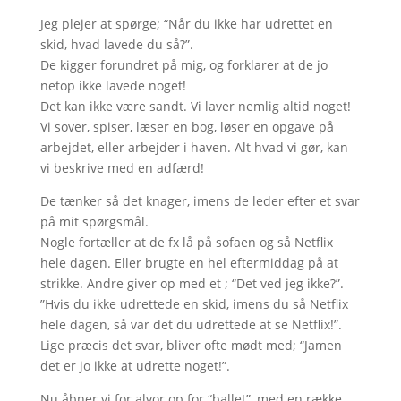
Jeg plejer at spørge; “Når du ikke har udrettet en
skid, hvad lavede du så?”.
De kigger forundret på mig, og forklarer at de jo
netop ikke lavede noget!
Det kan ikke være sandt. Vi laver nemlig altid noget!
Vi sover, spiser, læser en bog, løser en opgave på
arbejdet, eller arbejder i haven. Alt hvad vi gør, kan
vi beskrive med en adfærd!
De tænker så det knager, imens de leder efter et svar
på mit spørgsmål.
Nogle fortæller at de fx lå på sofaen og så Netflix
hele dagen. Eller brugte en hel eftermiddag på at
strikke. Andre giver op med et ; “Det ved jeg ikke?”.
”Hvis du ikke udrettede en skid, imens du så Netflix
hele dagen, så var det du udrettede at se Netflix!”.
Lige præcis det svar, bliver ofte mødt med; “Jamen
det er jo ikke at udrette noget!”.
Nu åbner vi for alvor op for “ballet”, med en række