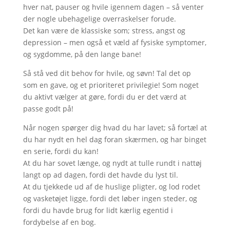
hver nat, pauser og hvile igennem dagen – så venter
der nogle ubehagelige overraskelser forude.
Det kan være de klassiske som; stress, angst og
depression – men også et væld af fysiske symptomer,
og sygdomme, på den lange bane!
Så stå ved dit behov for hvile, og søvn! Tal det op
som en gave, og et prioriteret privilegie! Som noget
du aktivt vælger at gøre, fordi du er det værd at
passe godt på!
Når nogen spørger dig hvad du har lavet; så fortæl at
du har nydt en hel dag foran skærmen, og har binget
en serie, fordi du kan!
At du har sovet længe, og nydt at tulle rundt i nattøj
langt op ad dagen, fordi det havde du lyst til.
At du tjekkede ud af de huslige pligter, og lod rodet
og vasketøjet ligge, fordi det løber ingen steder, og
fordi du havde brug for lidt kærlig egentid i
fordybelse af en bog.