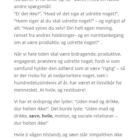
andre spørgsmål!
“Er det ikke?”, “Hvad vil det sige at udrette noget?”,
“Hvem siger at du skal udrette noget?” – og vigtigst af
alt; “Hvad synes du selv? Din helt egen mening,
renset fra andres holdninger- og en normtankegang
om at være produktiv, og udrette noget?” .
Når vi hele tiden skal være bidragende, produktive,
engageret, præstere og udrette noget, fordi vi som
samfund hylder den adfærd som at være “rigtig” – så
er der risiko for at nedprioritere noget, som i
hundredetusindevis af år, har været et livsvilkår for
mennesket. At hvile, og restituere!
Vi har et ordsprog der lyder; “Uden mad og drikke,
dur helten ikke!”. Det burde lyde; “Uden mad og
drikke,
søvn, hvile,
motion, og sociale relationer –
dur helten ikke!”
Hvile (i vågen tilstand), og søvn står simpelthen ikke