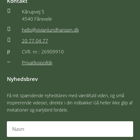
Kontakt

Kårupvej 5
4540 Fårevele

hello@vivianlundhansen.dk

20 77 04 77
p
CVR. nr.: 26909910
~
Privatlivspolitik
Nyhedsbrev
Få mit spændende nyhedsbrev med værdifuld viden, og små
inspirerende videoer, direkte i din indbakke! Gå heller ikke glip af
invitationer og earlybird fordele.