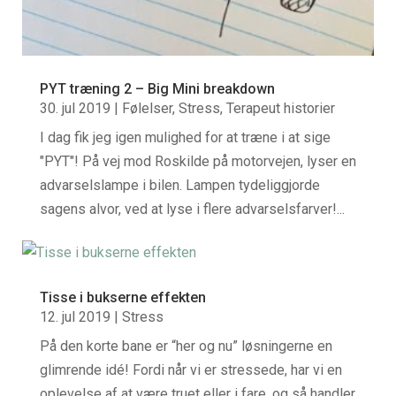
PYT træning 2 – Big Mini breakdown
30. jul 2019
|
Følelser
,
Stress
,
Terapeut historier
I dag fik jeg igen mulighed for at træne i at sige
"PYT"! På vej mod Roskilde på motorvejen, lyser en
advarselslampe i bilen. Lampen tydeliggjorde
sagens alvor, ved at lyse i flere advarselsfarver!...
Tisse i bukserne effekten
12. jul 2019
|
Stress
På den korte bane er “her og nu” løsningerne en
glimrende idé! Fordi når vi er stressede, har vi en
oplevelse af at være truet eller i fare, og så handler