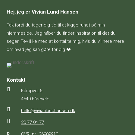
Hej, jeg er Vivian Lund Hansen
Tak fordi du tager dig tid til at kigge rundt på min
hjemmeside. Jeg håber du finder inspiration til det du
søger. Tøv ikke med at kontakte mig, hvis du vil høre mere
om hvad jeg kan gøre for dig ❤️
Kontakt

Kårupvej 5
4540 Fårevele

hello@vivianlundhansen.dk

20 77 04 77
p
CVR. nr.: 26909910