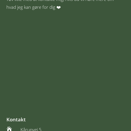
hvad jeg kan gøre for dig ❤️
Kontakt

Kårupvej 5