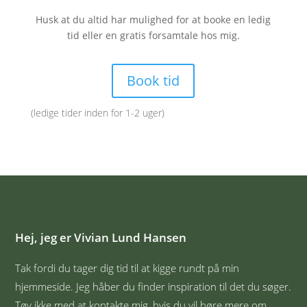
Husk at du altid har mulighed for at booke en ledig
tid eller en gratis forsamtale hos mig.
Book tid
(ledige tider inden for 1-2 uger)
Hej, jeg er Vivian Lund Hansen
Tak fordi du tager dig tid til at kigge rundt på min
hjemmeside. Jeg håber du finder inspiration til det du søger.
Tøv ikke med at kontakte mig, hvis du vil høre mere om