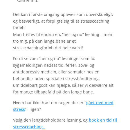
sætter ind.
Det kan i første omgang opleves som uoverskueligt,
og besværligt, at forpligte sig til et stresscoaching
forløb.
Man fristes til endnu en, “her og nu” løsning – men
tro mig, på den lange bane er et
stresscoachingforløb det hele værd!
Fordi selvom “her og nu” løsninger som fx;
sygemeldinger, nedsat tid, ferier, sove- og
antidepressiv medicin, eller samtaler hos en
behandler uden speciale i stresshåndtering,
umiddelbart godt kan hjælpe, så ser vi desværre alt
for mange tilbagefald på den lange bane.
Hvem har ikke hørt om nogen der er ”
gået ned med
stress
” – igen?
Vælg den langtidsholdbare løsning, og
book en tid til
stresscoaching.