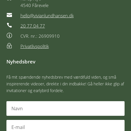
4540 Fårevele

hello@vivianlundhansen.dk

20 77 04 77
p
CVR. nr.: 26909910
~
Privatlivspolitik
Nyhedsbrev
Få mit spændende nyhedsbrev med værdifuld viden, og små
inspirerende videoer, direkte i din indbakke! Gå heller ikke glip af
invitationer og earlybird fordele.