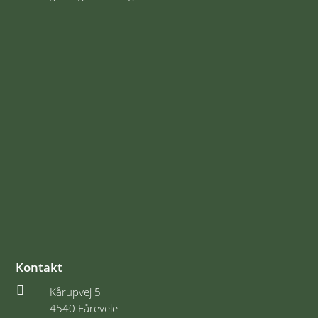
Kontakt

Kårupvej 5
4540 Fårevele