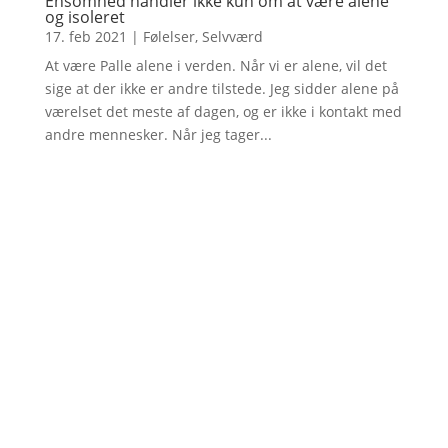
Ensomhed handler ikke kun om at være alene
og isoleret
17. feb 2021
|
Følelser
,
Selvværd
At være Palle alene i verden. Når vi er alene, vil det
sige at der ikke er andre tilstede. Jeg sidder alene på
værelset det meste af dagen, og er ikke i kontakt med
andre mennesker. Når jeg tager...