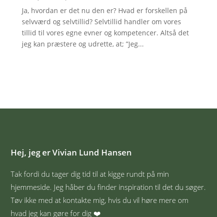
Ja, hvordan er det nu den er? Hvad er forskellen på
selvværd og selvtillid? Selvtillid handler om vores
tillid til vores egne evner og kompetencer. Altså det
jeg kan præstere og udrette, at; ”Jeg...
Hej, jeg er Vivian Lund Hansen
Tak fordi du tager dig tid til at kigge rundt på min
hjemmeside. Jeg håber du finder inspiration til det du søger.
Tøv ikke med at kontakte mig, hvis du vil høre mere om
hvad jeg kan gøre for dig ❤️