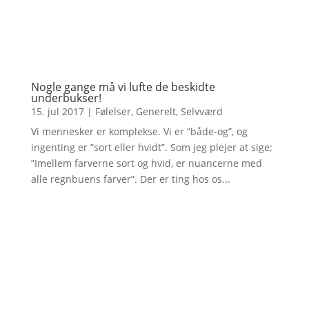
Nogle gange må vi lufte de beskidte
underbukser!
15. jul 2017
|
Følelser
,
Generelt
,
Selvværd
Vi mennesker er komplekse. Vi er ”både-og”, og
ingenting er ”sort eller hvidt”. Som jeg plejer at sige;
”Imellem farverne sort og hvid, er nuancerne med
alle regnbuens farver”. Der er ting hos os...