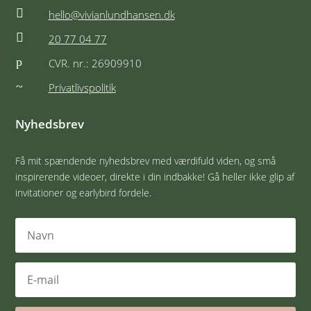

hello@vivianlundhansen.dk

20 77 04 77
p
CVR. nr.: 26909910
~
Privatlivspolitik
Nyhedsbrev
Få mit spændende nyhedsbrev med værdifuld viden, og små
inspirerende videoer, direkte i din indbakke! Gå heller ikke glip af
invitationer og earlybird fordele.