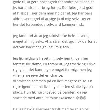
gode til, at gøre noget godt for andre og til at sige
JA, når andre har brug for os. Det føles jo så godt
at hjælpe. Især dem man holder af. Jeg har bare
aldrig været god til at sige ja til mig selv. Det er
her det forbandede selvværd kommer ind..
Jeg fandt ud af, at jeg faktisk ikke holdte særlig
meget af mig selv.. Aha, så er det sgu nok derfor at
det var svært at sige ja til mig selv…
Jeg fik heldigvis hevet mig selv hen til den her
fantastiske dame, en terapeut. Jeg troede sgu ikke
rigtigt, at det kunne gøre noget for mig, men jeg
ville gerne give det en chance.
Vi startede sammen på en lidt længere rejse. En
rejse igennem mit liv, baghistorien skulle lige på
plads. Hun fik hurtigt sved på panden, da jeg
startede med antallet mine søskende 😂😅😉
Da jeg havde allermest travlt med terapien og i