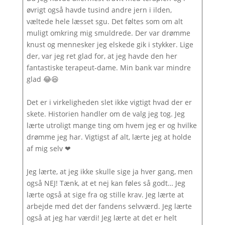
øvrigt også havde tusind andre jern i ilden,
væltede hele læsset sgu. Det føltes som om alt
muligt omkring mig smuldrede. Der var drømme
knust og mennesker jeg elskede gik i stykker. Lige
der, var jeg ret glad for, at jeg havde den her
fantastiske terapeut‐dame. Min bank var mindre
glad 😂😆
Det er i virkeligheden slet ikke vigtigt hvad der er
skete. Historien handler om de valg jeg tog. Jeg
lærte utroligt mange ting om hvem jeg er og hvilke
drømme jeg har. Vigtigst af alt, lærte jeg at holde
af mig selv ❤
Jeg lærte, at jeg ikke skulle sige ja hver gang, men
også NEJ! Tænk, at et nej kan føles så godt… Jeg
lærte også at sige fra og stille krav. Jeg lærte at
arbejde med det der fandens selvværd. Jeg lærte
også at jeg har værdi! Jeg lærte at det er helt