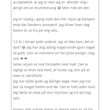
acceptabelt, at jeg er den jeg er. Minder mig i
øvrigt om en krummesang 😂 Men nok om det.
Jeg er stadig i gang med den her rejse og kampen
mod det fandens selvværd. Jeg bliver hver dag
bedre til, at tro på mig selv..
1,5 år i terapi lyder pebret. Jeg vil ikke lyve, det er
dyrt! 😂 Jeg har dog aldrig nogensinde gjort noget
så godt, som at investere en hel pose penge i mig
selv ❤ ❤
Selve rejsen vil nok fortsætte hele livet. Det er
vigtigt at blive ved med, at huske sig selv på at
man er værdifuld.
Jeg har både gode og dårlige dage, men jeg har
det så meget bedre end før. Det er helt uden tvivl.
Jeg lærte at stole på min intuition og tro på mig
selv.
Nogen ville måske mene at denne tekst er alt for