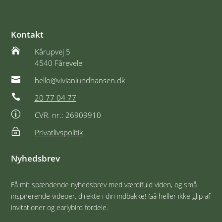
Kontakt

Kårupvej 5
4540 Fårevele

hello@vivianlundhansen.dk

20 77 04 77
p
CVR. nr.: 26909910
~
Privatlivspolitik
Nyhedsbrev
Få mit spændende nyhedsbrev med værdifuld viden, og små
inspirerende videoer, direkte i din indbakke! Gå heller ikke glip af
invitationer og earlybird fordele.