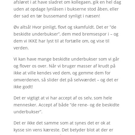
afsløret i at have sladret om kollegaen, gik en hel dag
uden at opdage lynlåsen i bukserne stod åben, eller
der sad en tør bussemand synligt i næsen!
Øv altså! Hvor pinligt, flovt og skamfuldt. Det er ”de
beskidte underbukser”, dem med bremsespor i – og
dem vi IKKE har lyst til at fortælle om, og vise til
verden.
Vi kan have mange beskidte underbukser som vi går
og flover os over. Når vi bruger masser af krudt på
ikke at ville kendes ved dem, og gemme dem for
omverdenen, så slider det på selvværdet – og det er
ikke godt!
Det er vigtigt at vi har accept af os selv, som hele
mennesker. Accept af både ”de rene- og de beskidte
underbukser”.
Det er ikke det samme som at synes det er ok at
kysse sin vens kæreste. Det betyder blot at der er