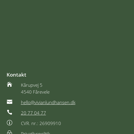
Kontakt

Kårupvej 5
4540 Fårevele

hello@vivianlundhansen.dk

20 77 04 77
p
CVR. nr.: 26909910
~
Privatlivspolitik