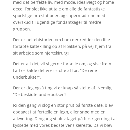
med det perfekte liv, med mode, idealvægt og home
deco. For slet ikke at tale om alle de fantastiske
sportslige præstationer, og supermødrene med
overskud til ugentlige fondantkager til mødre
gruppen.
Der er heltehistorier, om ham der redder den lille
fortabte kattekilling op af kloakken, på vej hjem fra
sit arbejde som hjertekirurg!
Det er alt det, vil vi gerne fortælle om, og vise frem.
Lad os kalde det vi er stolte af for; ”De rene
underbukser”.
Der er dog også ting vi er knap så stolte af. Nemlig;
”De beskidte underbukser”!
Fx den gang vi slog en stor prut på første date, blev
opdaget i at fortælle en løgn, eller snød med en
aflevering. Dengang vi blev taget på fersk gerning i at
kyssede med vores bedste vens kæreste. Da vi blev