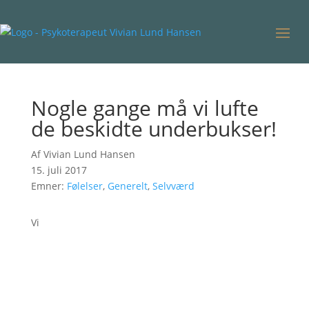
Nogle gange må vi lufte
de beskidte underbukser!
Af Vivian Lund Hansen
15. juli 2017
Emner:
Følelser
,
Generelt
,
Selvværd
Vi