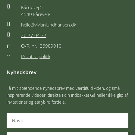

Kårupvej 5
4540 Fårevele

hello@vivianlundhansen.dk

20 77 04 77
p
CVR. nr.: 26909910
~
Privatlivspolitik
Nyhedsbrev
Få mit spændende nyhedsbrev med værdifuld viden, og små
inspirerende videoer, direkte i din indbakke! Gå heller ikke glip af
invitationer og earlybird fordele.