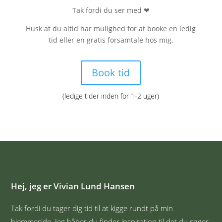
Tak fordi du ser med
❤
Husk at du altid har mulighed for at booke en ledig
tid eller en gratis forsamtale hos mig.
Book tid
(ledige tider inden for 1-2 uger)
Hej, jeg er Vivian Lund Hansen
Tak fordi du tager dig tid til at kigge rundt på min
hjemmeside. Jeg håber du finder inspiration til det du søger.